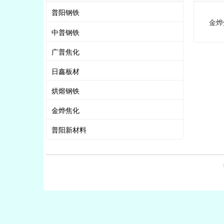
普阳钢铁
金烨
中普钢铁
广普焦化
日鑫板材
烘熔钢铁
金烨焦化
普阳新材料