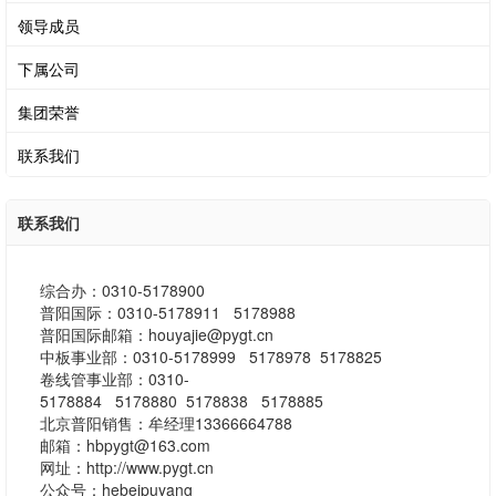
领导成员
下属公司
集团荣誉
联系我们
联系我们
综合办：0310-5178900
普阳国际：0310-5178911 5178988
普阳国际邮箱：houyajie@pygt.cn
中板事业部：0310-5178999 5178978 5178825
卷线管事业部：0310-
5178884 5178880 5178838 5178885
北京普阳销售：牟经理13366664788
邮箱：hbpygt@163.com
网址：http://www.pygt.cn
公众号：hebeipuyang