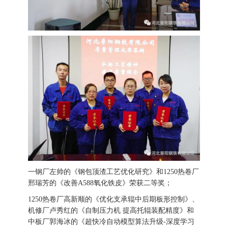
一钢厂左帅的《钢包顶渣工艺优化研究》和1250热卷厂
邢瑞芳的《改善A588氧化铁皮》荣获二等奖；
1250热卷厂高新顺的《优化支承辊中后期板形控制》、
机修厂卢秀红的《自制压力机 提高托辊装配精度》和
中板厂郭海冰的《超快冷自动模型算法升级-深度学习