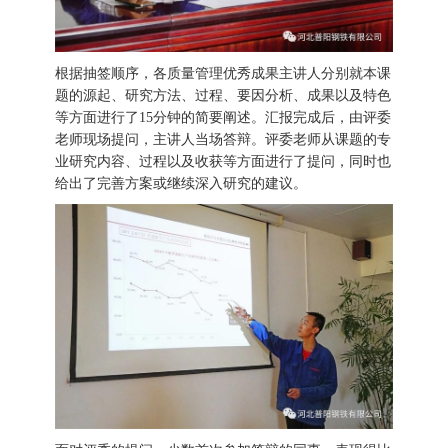
根据抽签顺序，各质量管理优秀成果主讲人分别就本课
题的源起、研究方法、过程、要因分析、成果以及特色
等方面进行了15分钟的简要阐述。汇报完成后，由评委
老师现场提问，主讲人当场答辩。评委老师从课题的专
业研究内容、过程以及收获等方面进行了提问，同时也
给出了完善方案或继续深入研究的建议。