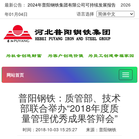
最新公告：
2024年普阳钢铁集团有限公司可持续发展报告
2026
年01月04日
语言选择
网站首页
伸
缩
导
普阳钢铁：质管部、技术
航
部联合举办“2018年度质
量管理优秀成果答辩会”
时间：
2018-10-03 15:25:27
来源：
普阳钢铁