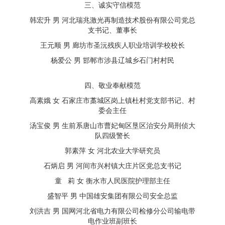
三、诚实守信模范
韩宏升 男 河北瑞兆激光再制造技术股份有限公司党总
支书记、董事长
王元顺 男 廊坊市圣沅残疾人职业培训学校校长
杨爱公 男 邯郸市涉县辽城乡石门村村民
四、敬业奉献模范
高素娥 女 石家庄市藁城区岗上镇杜村党支部书记、村
委会主任
汤宝俊 男 生前系唐山市曹妃甸区垦区治安分局刑侦大
队四级警长
郭素萍 女 河北农业大学研究员
石炳启 男 河间市兴村镇大庄片区党总支书记
童 莉 女 衡水市人民医院护理部主任
盛智平 男 中国雄安集团有限公司安全总监
刘洪吉 男 国网河北省电力有限公司检修分公司输电带
电作业班副班长