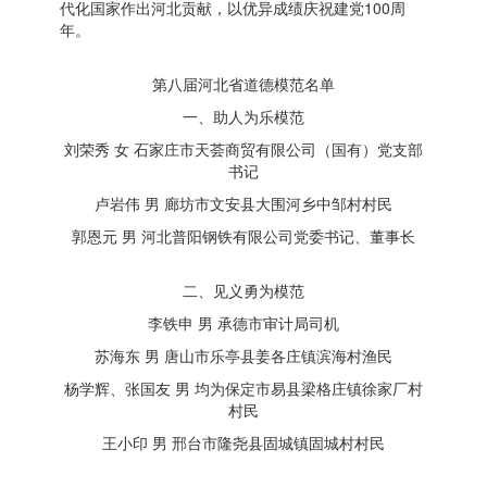
代化国家作出河北贡献，以优异成绩庆祝建党100周
年。
第八届河北省道德模范名单
一、助人为乐模范
刘荣秀 女 石家庄市天荟商贸有限公司（国有）党支部
书记
卢岩伟 男 廊坊市文安县大围河乡中邹村村民
郭恩元 男 河北普阳钢铁有限公司党委书记、董事长
二、见义勇为模范
李铁申 男 承德市审计局司机
苏海东 男 唐山市乐亭县姜各庄镇滨海村渔民
杨学辉、张国友 男 均为保定市易县梁格庄镇徐家厂村
村民
王小印 男 邢台市隆尧县固城镇固城村村民