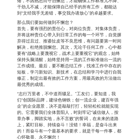
倦，不因熟悉而守旧懈怠，才能确保工作标准儿不降、
干劲儿不减，才能保障自己经手的所有工作，都能达
到“文经我手无差错，事交我办请放心”的卓越要求。
那么我们要如何做到不懈怠？
首先，要有强烈的责任心，对岗位负责、对集体负责，
并将这种责任心带入到日常工作的每一个环节，自觉摒
弃得过且过、推诿扯皮等不良思维，有问题要第一时间
解决，杜绝推脱懈怠。其次，无论干任何工作，心中都
要有“战略上要蔑视它，战术上要重视它”的观念，始终
保持头脑清醒，始终坚持用一流的工作标准做出一流的
工作成绩。最后，要不断总结工作，找准工作中存在的
短板，学习新知识、新技术，在总结和学习中进行自我
修正，制定出最有效的工作方案，用最高效的方法做出
最优秀的成绩。
“志行万里者，不中道而辍足。”工友们，要知道，我
们“创国际品牌，建绿色钢铁；创一流企业，建百年强
企”的企业愿景，决不是敲敲打打，轻轻松松就能实现
的。它需要我们全体普阳人，时刻牢记“诚信做人，按
章办事，脚踏实地，永不言败”的誓词，在未来的道路
上，紧盯目标、持续奋斗！没错！幸福，是奋斗出来
的！而奋斗有一个最基本的要求，就是干每一件事，都
心怀敬畏、永不懈怠！