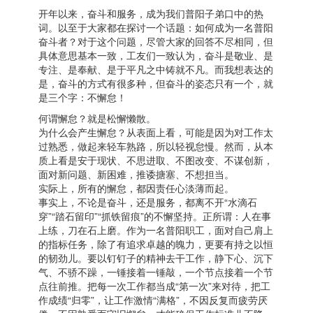
开年以来，奋斗和服务，成为我们普阳子弟口中的热
词。以至于大家都在探讨一个话题：如何成为一名普阳
奋斗者？对于这个问题，尽管大家的回答不尽相同，但
具体意思基本一致，工友们一致认为，奋斗是敬业、是
专注、是奉献、是于平凡之中铸就不凡。而我想表达的
是，奋斗的方式有很多种，但奋斗的姿态只有一个，就
是三个字：不懈怠！
何谓懈怠？就是松懈懒散。
为什么会产生懈怠？从表面上看，可能是因为对工作太
过熟悉，做起来轻车熟路，所以轻视怠慢。然而，从本
质上看是安于现状、不思进取、不图改变、不谋创新，
面对新问题、新困难，推诿搪塞、不想担当。
实际上，所有的懈怠，都因责任心淡薄而起。
事实上，不论是奋斗，还是服务，都离不开“水滴石
穿”“踏石留印”“抓铁留痕”的不懈坚持。正所谓：人在事
上练，刀在石上磨。作为一名普阳职工，面对自己肩上
的指标任务，除了有追求卓越的魄力，更要有持之以恒
的韧劲儿。要以钉钉子的精神去干工作，静下心、沉下
气、不骄不躁，一锤接着一锤敲，一个节点接着一个节
点往前推。把每一次工作都当成“第一次”来对待，把工
作成绩“归零”，让工作激情“满格”，不因反复而疲劳厌